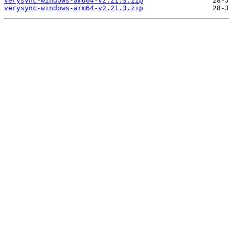
verysync-windows-amd64-v2.21.3.zip
verysync-windows-arm64-v2.21.3.zip